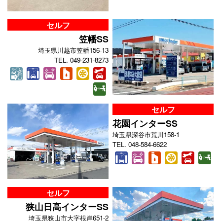
セルフ
笠幡SS
埼玉県川越市笠幡156-13
TEL. 049-231-8273
セルフ
花園インターSS
埼玉県深谷市荒川158-1
TEL. 048-584-6622
セルフ
狭山日高インターSS
埼玉県狭山市大字根岸651-2