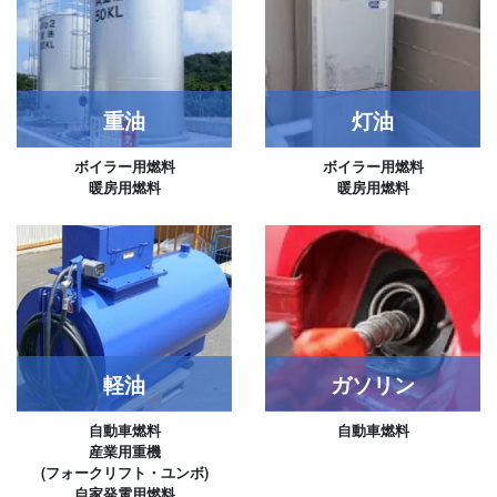
重油
灯油
ボイラー用燃料
ボイラー用燃料
暖房用燃料
暖房用燃料
軽油
ガソリン
自動車燃料
自動車燃料
産業用重機
(フォークリフト・ユンボ)
自家発電用燃料